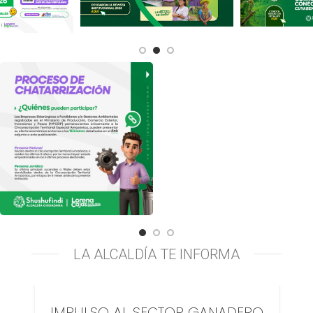
LA ALCALDÍA TE INFORMA
2
IMPULSO AL SECTOR GANADERO