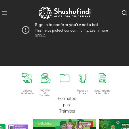
Ingreso
Valores
Pagos en
Seguimiento
de
Pendientes
Línea
a Trámites
Trámites
Formatos
para
Trámites