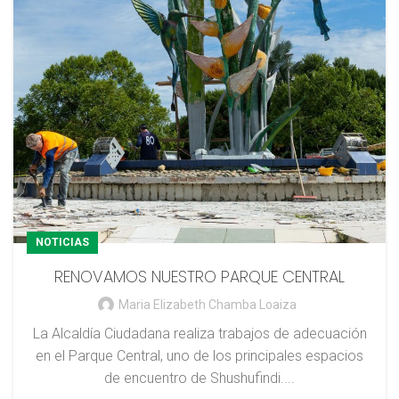
NOTICIAS
RENOVAMOS NUESTRO PARQUE CENTRAL
Maria Elizabeth Chamba Loaiza
La Alcaldía Ciudadana realiza trabajos de adecuación
en el Parque Central, uno de los principales espacios
de encuentro de Shushufindi....