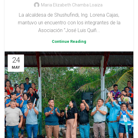
Maria Elizabeth Chamba Loaiza
La alcaldesa de Shushufindi, Ing. Lorena Cajas,
mantuvo un encuentro con los integrantes de la
Asociación “José Luis Quiñ...
Continue Reading
24
MAY