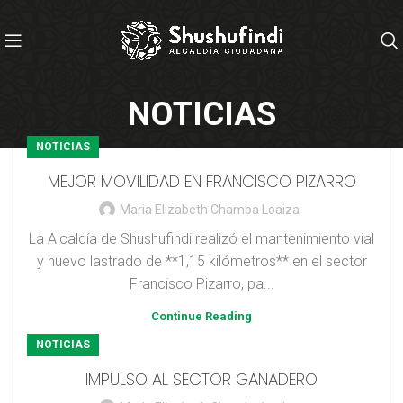
NOTICIAS
NOTICIAS
MEJOR MOVILIDAD EN FRANCISCO PIZARRO
Maria Elizabeth Chamba Loaiza
La Alcaldía de Shushufindi realizó el mantenimiento vial
y nuevo lastrado de **1,15 kilómetros** en el sector
Francisco Pizarro, pa...
Continue Reading
NOTICIAS
IMPULSO AL SECTOR GANADERO