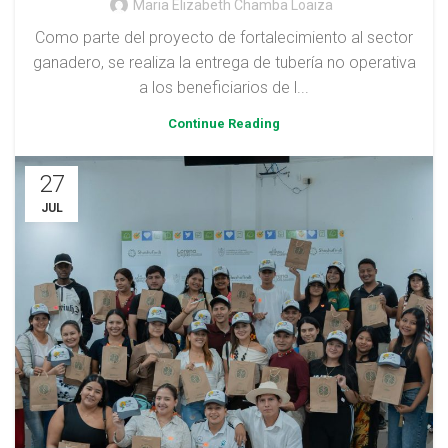
Maria Elizabeth Chamba Loaiza
Como parte del proyecto de fortalecimiento al sector
ganadero, se realiza la entrega de tubería no operativa
a los beneficiarios de l...
Continue Reading
27
JUL