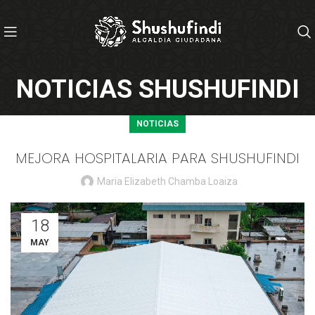
NOTICIAS SHUSHUFINDI
NOTICIAS
MEJORA HOSPITALARIA PARA SHUSHUFINDI
Maria Elizabeth Chamba Loaiza
18
MAY